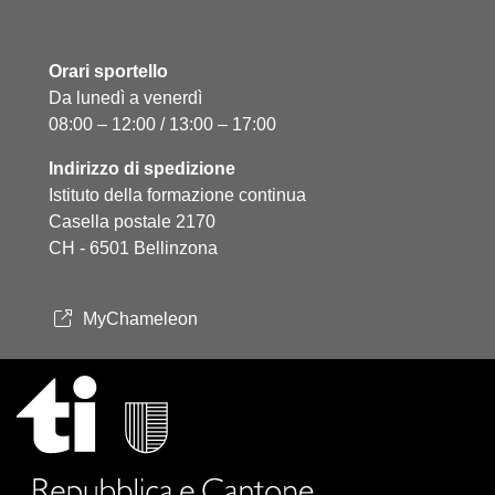
Orari sportello
Da lunedì a venerdì
08:00 – 12:00 / 13:00 – 17:00
Indirizzo di spedizione
Istituto della formazione continua
Casella postale 2170
CH - 6501 Bellinzona
MyChameleon