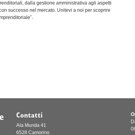
nditoriali, dalla gestione amministrativa agli aspetti
re con successo nel mercato. Unitevi a noi per scoprire
mprenditoriale".
e
Contatti
O
D
Ala Munda 41
0
6528 Camorino