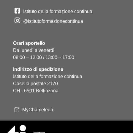
Istituto della formazione continua
@istitutoformazionecontinua
Orari sportello
Da lunedì a venerdì
08:00 – 12:00 / 13:00 – 17:00
Indirizzo di spedizione
Istituto della formazione continua
Casella postale 2170
CH - 6501 Bellinzona
MyChameleon