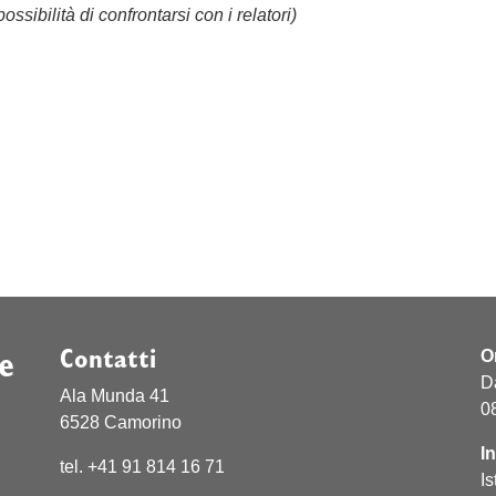
ossibilità di confrontarsi con i relatori)
e
Contatti
O
D
Ala Munda 41
0
6528 Camorino
I
tel. +41 91 814 16 71
Is