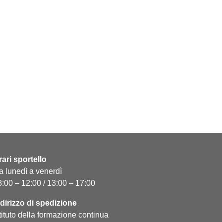
rari sportello
a lunedì a venerdì
8:00 – 12:00 / 13:00 – 17:00
ndirizzo di spedizione
tituto della formazione continua