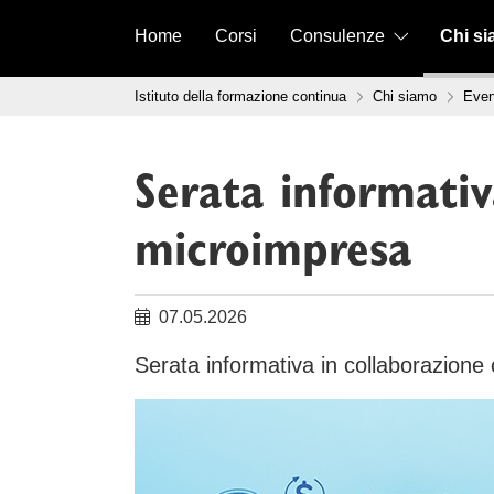
Vai al contenuto
Home
Corsi
Consulenze
Chi s
Tu sei qui:
Istituto della formazione continua
Chi siamo
Even
Serata informativ
microimpresa
07.05.2026
Serata informativa in collaborazione 