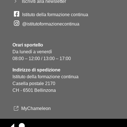
Iscriviti alla newsletter
Istituto della formazione continua
@istitutoformazionecontinua
Orari sportello
Da lunedì a venerdì
08:00 – 12:00 / 13:00 – 17:00
Indirizzo di spedizione
Istituto della formazione continua
Casella postale 2170
CH - 6501 Bellinzona
MyChameleon