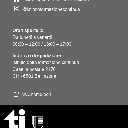
@istitutoformazionecontinua
Orari sportello
Da lunedì a venerdì
08:00 – 12:00 / 13:00 – 17:00
Indirizzo di spedizione
Istituto della formazione continua
Casella postale 2170
CH - 6501 Bellinzona
MyChameleon