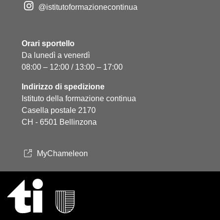
@istitutoformazionecontinua
Orari sportello
Da lunedì a venerdì
08:00 – 12:00 / 13:00 – 17:00
Indirizzo di spedizione
Istituto della formazione continua
Casella postale 2170
CH - 6501 Bellinzona
MyChameleon